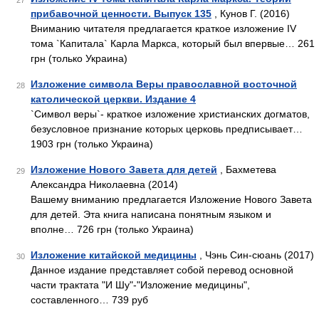
27
прибавочной ценности. Выпуск 135
, Кунов Г. (2016)
Вниманию читателя предлагается краткое изложение IV
тома `Капитала` Карла Маркса, который был впервые… 261
грн (только Украина)
Изложение символа Веры православной восточной
28
католической церкви. Издание 4
`Символ веры`- краткое изложение христианских догматов,
безусловное признание которых церковь предписывает…
1903 грн (только Украина)
Изложение Нового Завета для детей
, Бахметева
29
Александра Николаевна (2014)
Вашему вниманию предлагается Изложение Нового Завета
для детей. Эта книга написана понятным языком и
вполне… 726 грн (только Украина)
Изложение китайской медицины
, Чэнь Син-сюань (2017)
30
Данное издание представляет собой перевод основной
части трактата "И Шу"-"Изложение медицины",
составленного… 739 руб